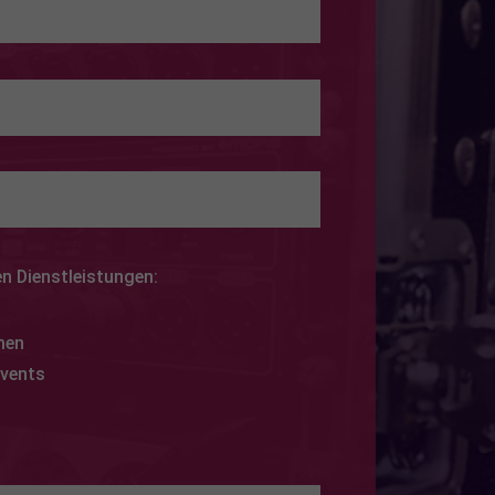
en Dienstleistungen:
g
men
Events