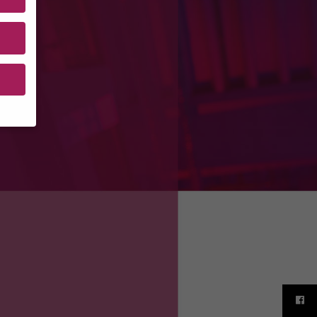
M
ten
en.
e von
rden
igen-
en
e