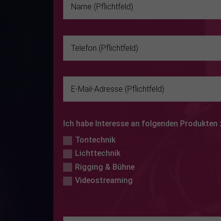
Ich habe Interesse an folgenden Produkten
Tontechnik
Lichttechnik
Rigging & Bühne
Videostreaming