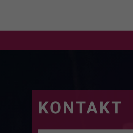
MIETANF
KONTAKT