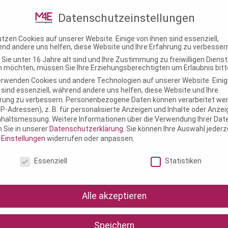
ungstechnik.de
Datenschutzeinstellungen
utzen Cookies auf unserer Website. Einige von ihnen sind essenziell,
M4E Veranstaltungstechnik
Einsatzgebiete
Know-
nd andere uns helfen, diese Website und Ihre Erfahrung zu verbesser
Sie unter 16 Jahre alt sind und Ihre Zustimmung zu freiwilligen Diens
 möchten, müssen Sie Ihre Erziehungsberechtigten um Erlaubnis bitt
erwenden Cookies und andere Technologien auf unserer Website. Einig
 sind essenziell, während andere uns helfen, diese Website und Ihre
rung zu verbessern.
Personenbezogene Daten können verarbeitet we
. IP-Adressen), z. B. für personalisierte Anzeigen und Inhalte oder Anze
nhaltsmessung.
Weitere Informationen über die Verwendung Ihrer Dat
n Sie in unserer
Datenschutzerklärung
.
Sie können Ihre Auswahl jederz
r
Einstellungen
widerrufen oder anpassen.
schutzeinstellungen
Essenziell
Statistiken
Alle akzeptieren
Speichern