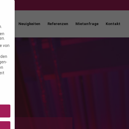
How
Neuigkeiten
Referenzen
Mietanfrage
Kontakt
n.
ten
en.
e von
rden
igen-
en
eit