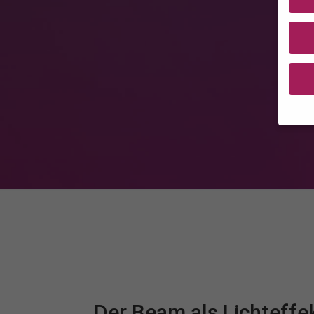
Wenn 
geben
Wir v
ihnen
Erfah
(z. B
und I
finde
Hier 
Einwi
anzei
Der Beam als Lichteffe