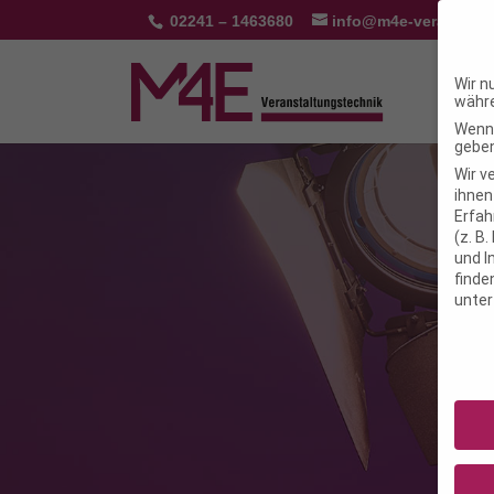
02241 – 1463680
info@m4e-veranstalt
Wir n
währe
Wenn 
geben
Wir v
ihnen
Erfah
(z. B
und I
finde
unte
Daten