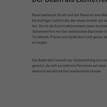
Al
Nu
Beam bedeutet Strahl und der Beam ist eine M
Ein kräftiger Lichtstrahl, der etwas breiter als 
Daten
hat. Durch die Konstruktionsweise eines hochw
Ess
Scheinwerfers mit den technischen Bauteilen Iri
Essen
Torblende, Prisma und Optik lässt sich genau di
Funkt
erzeugen.
Sta
Der Beam wird sowohl zur Ausleuchtung von vor
Stati
genutzt, da sich so mehrere Personen auf eine
verst
dennoch einzeln betont ausleuchten lassen.
pow