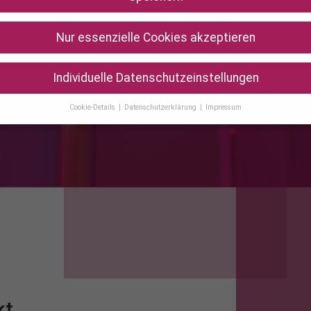
BEA
Nur essenzielle Cookies akzeptieren
Individuelle Datenschutzeinstellungen
Cookie-Details
Datenschutzerklärung
Impressum
Datenschutzeinstellungen
Sie unter 16 Jahre alt sind und Ihre Zustimmung zu freiwilligen Diens
 möchten, müssen Sie Ihre Erziehungsberechtigten um Erlaubnis bitt
erwenden Cookies und andere Technologien auf unserer Website. Einig
 sind essenziell, während andere uns helfen, diese Website und Ihre
rung zu verbessern.
Personenbezogene Daten können verarbeitet we
. IP-Adressen), z. B. für personalisierte Anzeigen und Inhalte oder Anze
nhaltsmessung.
Weitere Informationen über die Verwendung Ihrer Dat
n Sie in unserer
Datenschutzerklärung
.
finden Sie eine Übersicht über alle verwendeten Cookies. Sie können Ihr
lligung zu ganzen Kategorien geben oder sich weitere Informationen
gen lassen und so nur bestimmte Cookies auswählen.
kt