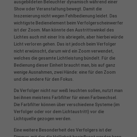
ausgebildeten Beleuchter dynamisch während einer
Verwendung Ihrer Daten finden Sie in unserer
Show oder Veranstaltung bewegt. Damit die
Datenschutzerklärung
.
Inszenierung nicht wegen Fehlbedienung leidet. Das
Hier finden Sie eine Übersicht über alle verwendeten Cookies. Sie
können Ihre Einwilligung zu ganzen Kategorien geben oder sich
wichtigste Bedienelement beim Verfolgerscheinwerfer
weitere Informationen anzeigen lassen und so nur bestimmte
ist der Zoom. Man könnte den Austrittswinkel des
Cookies auswählen.
Lichtes auch mit einer Iris abriegeln, aber hierbei würde
Licht verloren gehen. Das ist jedoch beim Verfolger
Alle akzeptieren
Speichern
nicht erwünscht, darum wird ein Zoom verwendet,
welches die gesamte Lichtleistung bündelt. Für die
Nur essenzielle Cookies akzeptieren
Bedienung dieser Einheit braucht man, bis auf ganz
wenige Ausnahmen, zwei Hände: eine für den Zoom
Zurück
und die andere für den Fokus.
Datenschutzeinstellungen
Essenziell (1)
Da Verfolger nicht nur weiß leuchten sollen, nutzt man
Essenzielle Cookies ermöglichen grundlegende Funktionen und sind für
bei ihnen meistens Farbfilter für einen Farbwechsel.
die einwandfreie Funktion der Website erforderlich.
Die Farbfilter können über verschiedene Systeme (im
Cookie-Informationen anzeigen
Verfolger oder vor dem Lichtaustritt) vor die
Lichtquelle gezogen werden.
Stat
Statistiken (2)
Eine weitere Besonderheit des Verfolgers ist der
Statistik Cookies erfassen Informationen anonym. Diese Informationen
helfen uns zu verstehen, wie unsere Besucher unsere Website nutzen.
Dimmer, mit der die Helligkeit beeinflusst werden kann.