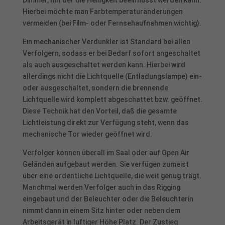
Hierbei möchte man Farbtemperaturänderungen
Cookie-Informationen anzeigen
vermeiden (bei Film- oder Fernsehaufnahmen wichtig).
Datenschutzerklärung
Impressum
powered by Borlabs Cookie
Ein mechanischer Verdunkler ist Standard bei allen
Verfolgern, sodass er bei Bedarf sofort angeschaltet
als auch ausgeschaltet werden kann. Hierbei wird
allerdings nicht die Lichtquelle (Entladungslampe) ein-
oder ausgeschaltet, sondern die brennende
Lichtquelle wird komplett abgeschattet bzw. geöffnet.
Diese Technik hat den Vorteil, daß die gesamte
Lichtleistung direkt zur Verfügung steht, wenn das
mechanische Tor wieder geöffnet wird.
Verfolger können überall im Saal oder auf Open Air
Geländen aufgebaut werden. Sie verfügen zumeist
über eine ordentliche Lichtquelle, die weit genug trägt.
Manchmal werden Verfolger auch in das Rigging
eingebaut und der Beleuchter oder die Beleuchterin
nimmt dann in einem Sitz hinter oder neben dem
Arbeitsgerät in luftiger Höhe Platz. Der Zustieg