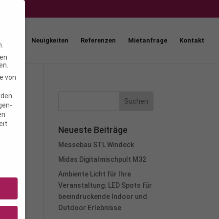
How
Neuigkeiten
Referenzen
Mietanfrage
Kontakt
n.
ten
en.
e von
rden
igen-
en
eit
Neueste Beiträge
Messebau STL Windeck
Midas Digitalmischpult M32
Ambiente Licht für Ihre
Veranstaltung: LED Spots für
beeindruckende Indoor und
Outdoor Erlebnisse