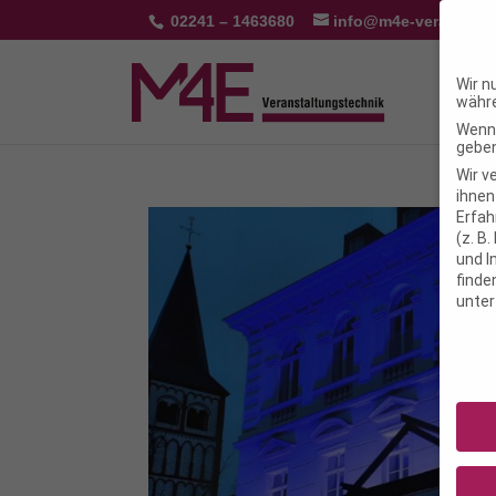
02241 – 1463680
info@m4e-veranstalt
Wir n
währe
Wenn 
geben
Wir v
ihnen
Erfah
(z. B
und I
finde
unte
Daten