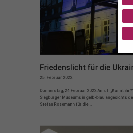
Friedenslicht für die Ukrai
Wenn 
geben
25. Februar 2022
Wir v
ihnen
Erfah
Donnerstag, 24.Februar 2022 Anruf: „Könnt ihr?“
(z. B
Siegburger Museums in gelb-blau angesichts der
und I
Stefan Rosemann für die...
finde
Hier 
Einwi
anzei