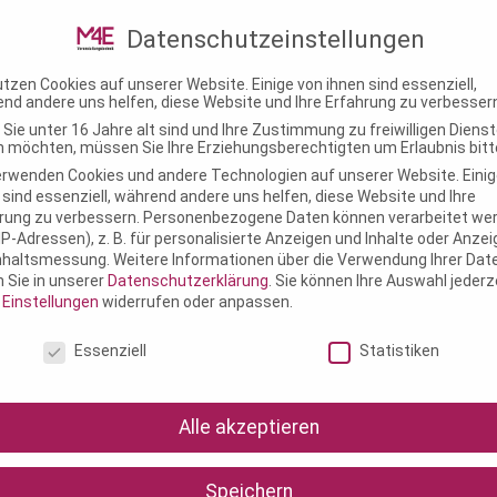
ungstechnik.de
Datenschutzeinstellungen
utzen Cookies auf unserer Website. Einige von ihnen sind essenziell,
M4E Veranstaltungstechnik
Einsatzgebiete
Know-
nd andere uns helfen, diese Website und Ihre Erfahrung zu verbesser
Sie unter 16 Jahre alt sind und Ihre Zustimmung zu freiwilligen Diens
 möchten, müssen Sie Ihre Erziehungsberechtigten um Erlaubnis bitt
erwenden Cookies und andere Technologien auf unserer Website. Einig
 sind essenziell, während andere uns helfen, diese Website und Ihre
rung zu verbessern.
Personenbezogene Daten können verarbeitet we
. IP-Adressen), z. B. für personalisierte Anzeigen und Inhalte oder Anze
nhaltsmessung.
Weitere Informationen über die Verwendung Ihrer Dat
n Sie in unserer
Datenschutzerklärung
.
Sie können Ihre Auswahl jederz
r
Einstellungen
widerrufen oder anpassen.
schutzeinstellungen
Essenziell
Statistiken
Alle akzeptieren
Speichern