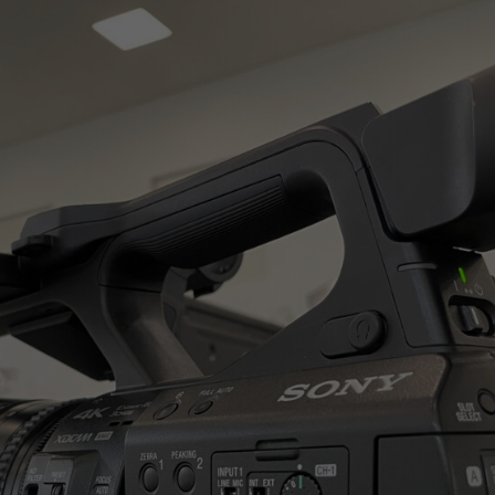
le akzeptieren
Speichern
r essenzielle Cookies akzeptieren
schutzeinstellungen
enziell (1)
zielle Cookies ermöglichen grundlegende Funktionen und sind für die einwandfre
ion der Website erforderlich.
Cookie-Informationen anzeigen
tistiken (2)
stik Cookies erfassen Informationen anonym. Diese Informationen helfen uns zu
ehen, wie unsere Besucher unsere Website nutzen.
Cookie-Informationen anzeigen
Datenschutzerklärung
Im
ered by Borlabs Cookie