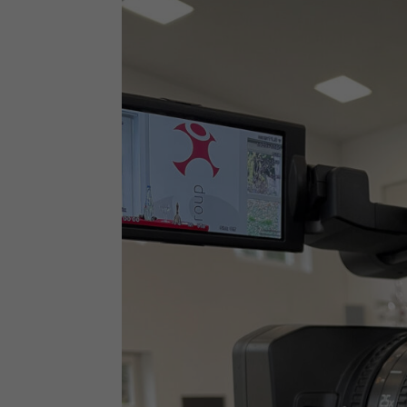
Al
Nu
Daten
Ess
Essen
Funkt
Sta
Stati
verst
pow