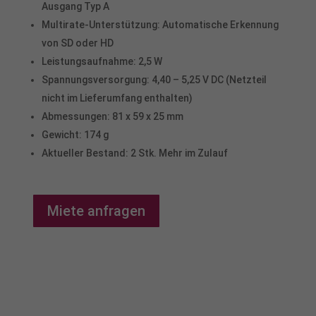
Ausgang Typ A
Cookie-Informationen anzeigen
Multirate-Unterstützung: Automatische Erkennung
Datenschutzerklärung
Impressum
powered by Borlabs Cookie
von SD oder HD
Leistungsaufnahme: 2,5 W
Spannungsversorgung: 4,40 – 5,25 V DC (Netzteil
nicht im Lieferumfang enthalten)
Abmessungen: 81 x 59 x 25 mm
Gewicht: 174 g
Aktueller Bestand: 2 Stk. Mehr im Zulauf
Miete anfragen