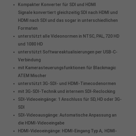
Kompakter Konverter für SDI und HDMI
Verwendung Ihrer Daten finden Sie in unserer
Datenschutzerklärung
.
Signale konvertiert gleichzeitig SDI nach HDMI und
Hier finden Sie eine Übersicht über alle verwendeten Cookies. Sie
HDMI nach SDI und das sogar in unterschiedlichen
können Ihre Einwilligung zu ganzen Kategorien geben oder sich
weitere Informationen anzeigen lassen und so nur bestimmte
Formaten
Cookies auswählen.
unterstützt alle Videonormen in NTSC, PAL, 720 HD
Alle akzeptieren
Speichern
und 1080 HD
unterstützt Softwareaktualisierungen per USB-C-
Verbindung
Nur essenzielle Cookies akzeptieren
mit Kamerasteuerungsfunktionen für Blackmagic
Zurück
ATEM Mischer
Datenschutzeinstellungen
unterstützt 3G-SDI- und HDMI-Timecodenormen
Essenziell (1)
mit 3G-SDI-Technik und internem SDI-Reclocking
Essenzielle Cookies ermöglichen grundlegende Funktionen und sind für
die einwandfreie Funktion der Website erforderlich.
SDI-Videoeingänge: 1 Anschluss für SD, HD oder 3G-
SDI
Cookie-Informationen anzeigen
SDI-Videoausgänge: Automatische Anpassung an
Stat
Statistiken (2)
die HDMI-Videoeingabe
Statistik Cookies erfassen Informationen anonym. Diese Informationen
HDMI-Videoeingänge: HDMI-Eingang Typ A, HDMI-
helfen uns zu verstehen, wie unsere Besucher unsere Website nutzen.