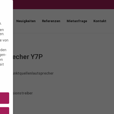
How
Neuigkeiten
Referenzen
Mietanfrage
Kontakt
n.
ten
en.
e von
rden
igen-
tsprecher Y7P
en
eit
tungs-Punktquellenlautsprecher
5° x 40°
 Kompressionstreiber