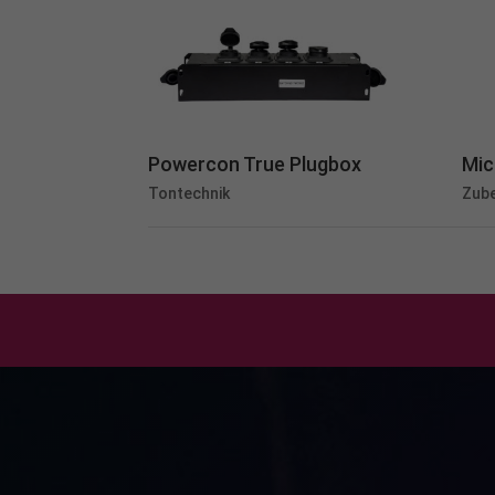
Al
Nu
Daten
Ess
Essen
Powercon True Plugbox
Mic
Funkt
Tontechnik
Zub
Sta
Stati
verst
pow