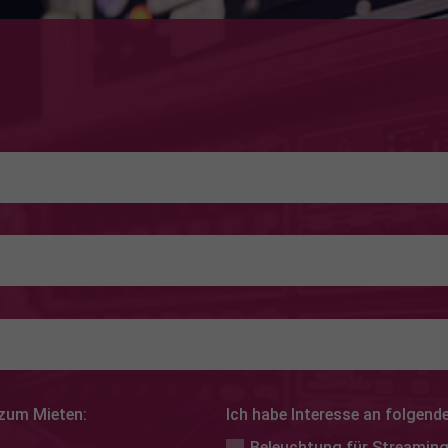
RAGE
 zum Mieten:
Ich habe Interesse an folgend
Beleuchtung für Streamin