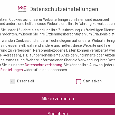
ungstechnik.de
Datenschutzeinstellungen
utzen Cookies auf unserer Website. Einige von ihnen sind essenziell,
M4E Veranstaltungstechnik
Einsatzgebiete
Know-
nd andere uns helfen, diese Website und Ihre Erfahrung zu verbesser
Sie unter 16 Jahre alt sind und Ihre Zustimmung zu freiwilligen Diens
 möchten, müssen Sie Ihre Erziehungsberechtigten um Erlaubnis bitt
erwenden Cookies und andere Technologien auf unserer Website. Einig
 sind essenziell, während andere uns helfen, diese Website und Ihre
rung zu verbessern.
Personenbezogene Daten können verarbeitet we
. IP-Adressen), z. B. für personalisierte Anzeigen und Inhalte oder Anze
Punktquellenlau
nhaltsmessung.
Weitere Informationen über die Verwendung Ihrer Dat
n Sie in unserer
Datenschutzerklärung
.
Sie können Ihre Auswahl jederz
r
Einstellungen
widerrufen oder anpassen.
Passiver 2-Wege-Hochleis
schutzeinstellungen
400W RMS
Essenziell
Statistiken
Nennabstrahlwinkel (h x v) 7
2 x 8″-Treiber und 1 x 1,4″
Alle akzeptieren
Speichern
Miete anfragen