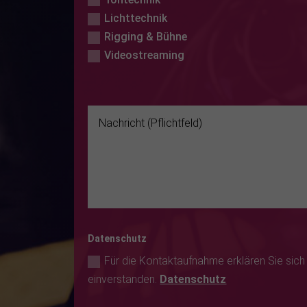
Lichttechnik
Rigging & Bühne
Videostreaming
Datenschutz
Für die Kontaktaufnahme erklären Sie sich m
einverstanden.
Datenschutz