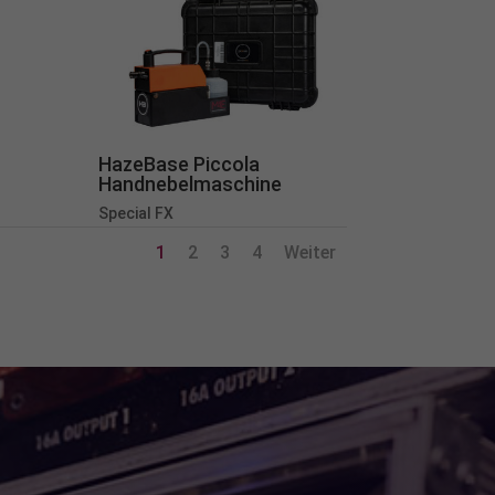
Zurück
ie
HazeBase Piccola
Handnebelmaschine
Special FX
1
2
3
4
Weiter
Statistiken
pressum