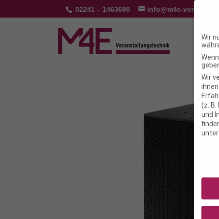
02241 – 1463680
info@m4e-veranstalt
Wir n
währe
Wenn 
geben
Wir v
ihnen
Erfah
(z. B
und I
finde
unte
Daten