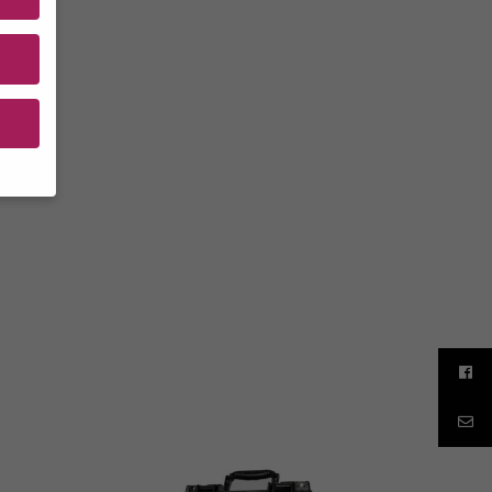
ten
en.
e von
rden
igen-
en
e